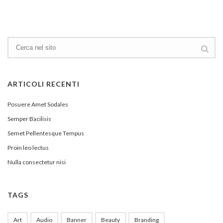
ARTICOLI RECENTI
Posuere Amet Sodales
Semper Bacilisis
Semet Pellentesque Tempus
Proin leo lectus
Nulla consectetur nisi
TAGS
Art
Audio
Banner
Beauty
Branding