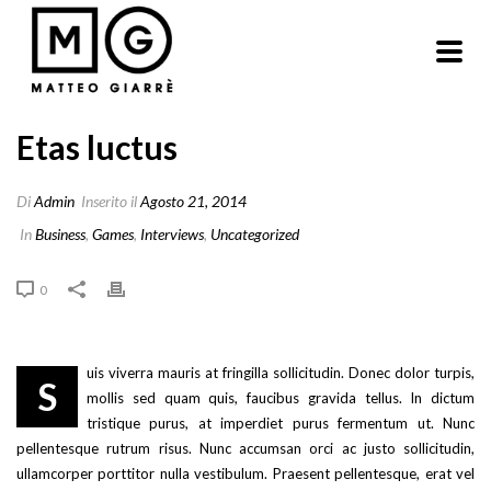
Etas luctus
Di
Admin
Inserito il
Agosto 21, 2014
In
Business
,
Games
,
Interviews
,
Uncategorized
0
uis viverra mauris at fringilla sollicitudin. Donec dolor turpis,
S
mollis sed quam quis, faucibus gravida tellus. In dictum
tristique purus, at imperdiet purus fermentum ut. Nunc
pellentesque rutrum risus. Nunc accumsan orci ac justo sollicitudin,
ullamcorper porttitor nulla vestibulum. Praesent pellentesque, erat vel