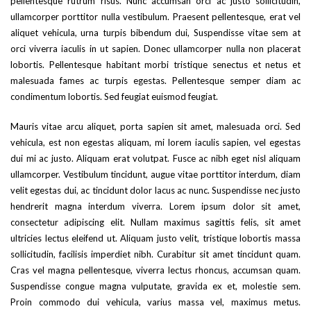
pellentesque rutrum risus. Nunc accumsan orci ac justo sollicitudin,
ullamcorper porttitor nulla vestibulum. Praesent pellentesque, erat vel
aliquet vehicula, urna turpis bibendum dui, Suspendisse vitae sem at
orci viverra iaculis in ut sapien. Donec ullamcorper nulla non placerat
lobortis. Pellentesque habitant morbi tristique senectus et netus et
malesuada fames ac turpis egestas. Pellentesque semper diam ac
condimentum lobortis. Sed feugiat euismod feugiat.
Mauris vitae arcu aliquet, porta sapien sit amet, malesuada orci. Sed
vehicula, est non egestas aliquam, mi lorem iaculis sapien, vel egestas
dui mi ac justo. Aliquam erat volutpat. Fusce ac nibh eget nisl aliquam
ullamcorper. Vestibulum tincidunt, augue vitae porttitor interdum, diam
velit egestas dui, ac tincidunt dolor lacus ac nunc. Suspendisse nec justo
hendrerit magna interdum viverra. Lorem ipsum dolor sit amet,
consectetur adipiscing elit. Nullam maximus sagittis felis, sit amet
ultricies lectus eleifend ut. Aliquam justo velit, tristique lobortis massa
sollicitudin, facilisis imperdiet nibh. Curabitur sit amet tincidunt quam.
Cras vel magna pellentesque, viverra lectus rhoncus, accumsan quam.
Suspendisse congue magna vulputate, gravida ex et, molestie sem.
Proin commodo dui vehicula, varius massa vel, maximus metus.